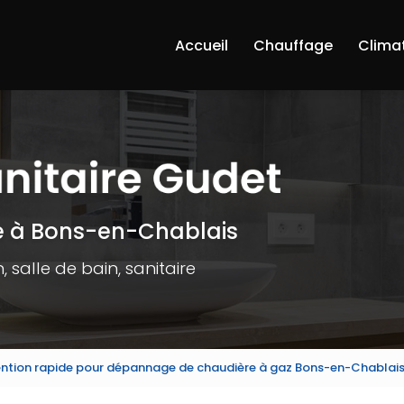
Accueil
Chauffage
Clima
e à Bons-en-Chablais
 salle de bain, sanitaire
ention rapide pour dépannage de chaudière à gaz Bons-en-Chablai