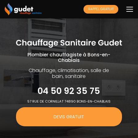
Aller
au
RAPPEL GRATUIT
contenu
principal
Plombier chauffagiste à Bons-en-
Chablais
Chauffage, climatisation, salle de
bain, sanitaire
04 50 92 35 75
57 RUE DE CORNILLAT 74890 BONS-EN-CHABLAIS
DEVIS GRATUIT