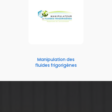
Manipulation des
fluides frigorigènes