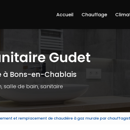
Accueil
Chauffage
Clima
e à Bons-en-Chablais
 salle de bain, sanitaire
ment et remplacement de chaudière à gaz murale par chauffagis