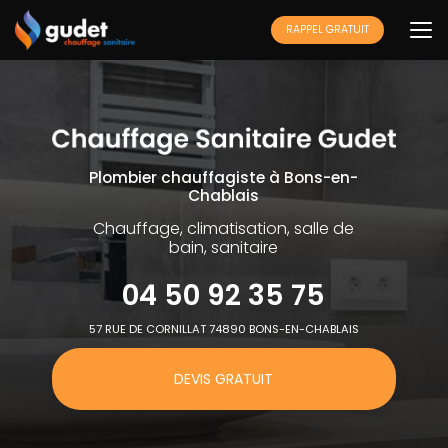
Aller
au
RAPPEL GRATUIT
contenu
principal
Plombier chauffagiste à Bons-en-
Chablais
Chauffage, climatisation, salle de
bain, sanitaire
04 50 92 35 75
57 RUE DE CORNILLAT 74890 BONS-EN-CHABLAIS
DEVIS GRATUIT