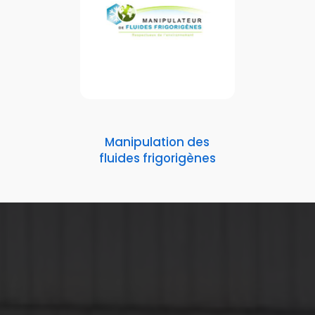
Manipulation des
fluides frigorigènes