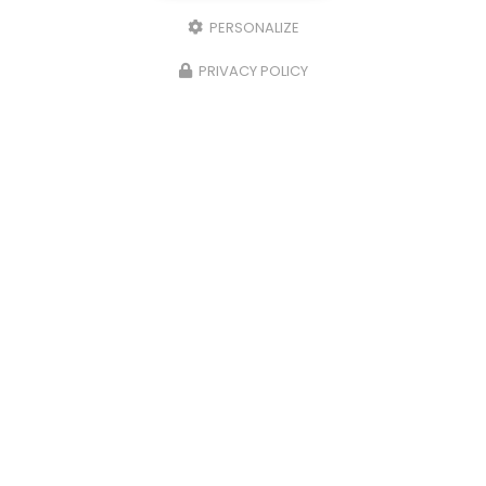
PERSONALIZE
PRIVACY POLICY
Plombier chauffagiste à Bons-en-Chablais
57 rue de Cornillat
74890 Bons-en-Chablais
04 50 92 35 75