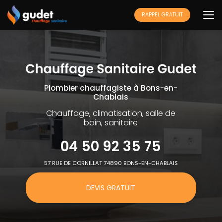
Aller
au
RAPPEL GRATUIT
contenu
principal
Plombier chauffagiste à Bons-en-
Chablais
Chauffage, climatisation, salle de
bain, sanitaire
04 50 92 35 75
57 RUE DE CORNILLAT 74890 BONS-EN-CHABLAIS
DEVIS GRATUIT