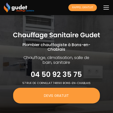
Aller
au
RAPPEL GRATUIT
contenu
principal
Plombier chauffagiste à Bons-en-
Chablais
Chauffage, climatisation, salle de
bain, sanitaire
04 50 92 35 75
57 RUE DE CORNILLAT 74890 BONS-EN-CHABLAIS
DEVIS GRATUIT