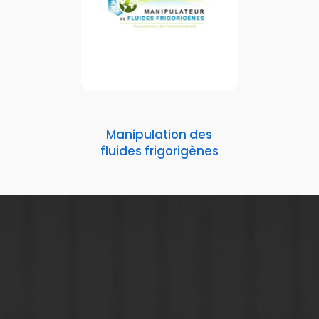
Manipulation des
fluides frigorigènes