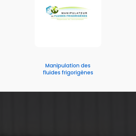
Manipulation des
fluides frigorigènes