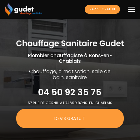
Aller
au
RAPPEL GRATUIT
contenu
principal
Plombier chauffagiste à Bons-en-
Chablais
Chauffage, climatisation, salle de
bain, sanitaire
04 50 92 35 75
57 RUE DE CORNILLAT 74890 BONS-EN-CHABLAIS
DEVIS GRATUIT