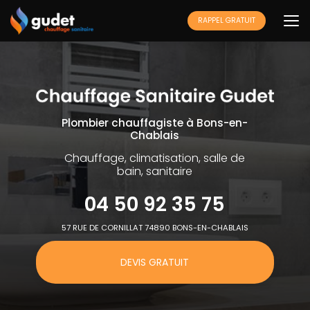
Aller
au
RAPPEL GRATUIT
contenu
principal
Plombier chauffagiste à Bons-en-
Chablais
Chauffage, climatisation, salle de
bain, sanitaire
04 50 92 35 75
57 RUE DE CORNILLAT 74890 BONS-EN-CHABLAIS
DEVIS GRATUIT