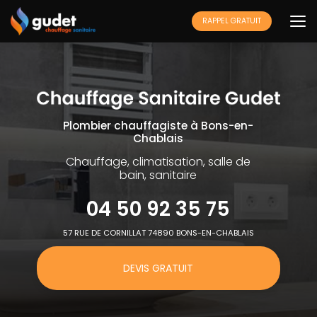
Aller
au
RAPPEL GRATUIT
contenu
principal
Plombier chauffagiste à Bons-en-
Chablais
Chauffage, climatisation, salle de
bain, sanitaire
04 50 92 35 75
57 RUE DE CORNILLAT 74890 BONS-EN-CHABLAIS
DEVIS GRATUIT