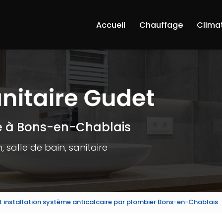
Accueil
Chauffage
Clima
e à Bons-en-Chablais
 salle de bain, sanitaire
t installation système anticalcaire par plombier Bons-en-Chablais