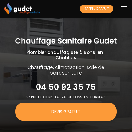
Aller
au
RAPPEL GRATUIT
contenu
principal
Plombier chauffagiste à Bons-en-
Chablais
Chauffage, climatisation, salle de
bain, sanitaire
04 50 92 35 75
57 RUE DE CORNILLAT 74890 BONS-EN-CHABLAIS
DEVIS GRATUIT