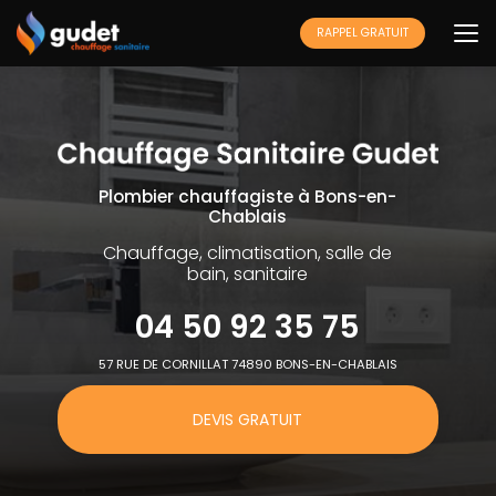
Aller
au
RAPPEL GRATUIT
contenu
principal
Plombier chauffagiste à Bons-en-
Chablais
Chauffage, climatisation, salle de
bain, sanitaire
04 50 92 35 75
57 RUE DE CORNILLAT 74890 BONS-EN-CHABLAIS
DEVIS GRATUIT