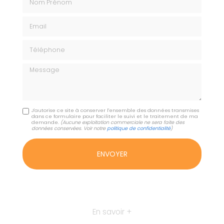
Email
Téléphone
Message
J'autorise ce site à conserver l'ensemble des données transmises
dans ce formulaire pour faciliter le suivi et le traitement de ma
demande.
(Aucune exploitation commerciale ne sera faite des
données conservées. Voir notre
politique de confidentialité
)
En savoir +