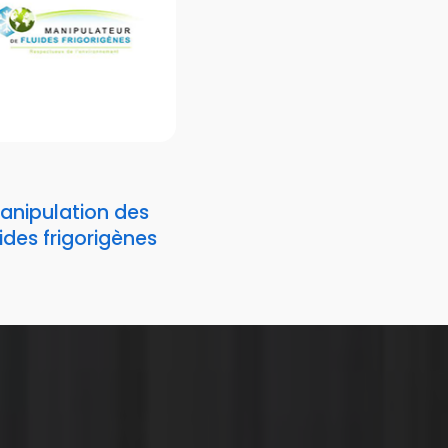
anipulation des
uides frigorigènes