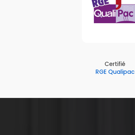
Certifié
RGE Qualipac