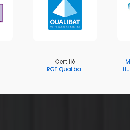
Certifié
M
RGE Qualibat
fl