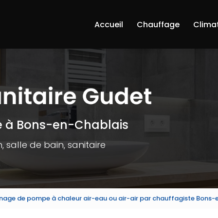
Accueil
Chauffage
Clima
e à Bons-en-Chablais
 salle de bain, sanitaire
age de pompe à chaleur air-eau ou air-air par chauffagiste Bons-