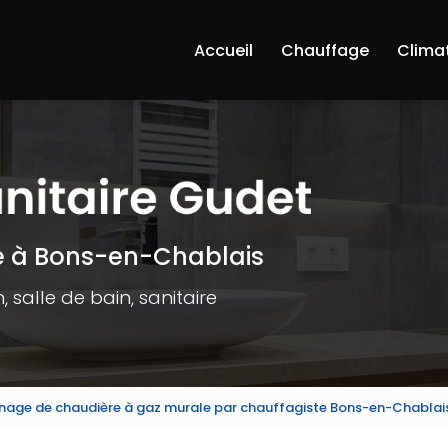
Accueil
Chauffage
Clima
e à Bons-en-Chablais
 salle de bain, sanitaire
age de chaudière à gaz murale par chauffagiste Bons-en-Chablai