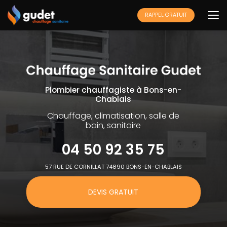
Aller
au
RAPPEL GRATUIT
contenu
principal
Plombier chauffagiste à Bons-en-
Chablais
Chauffage, climatisation, salle de
bain, sanitaire
04 50 92 35 75
57 RUE DE CORNILLAT 74890 BONS-EN-CHABLAIS
DEVIS GRATUIT