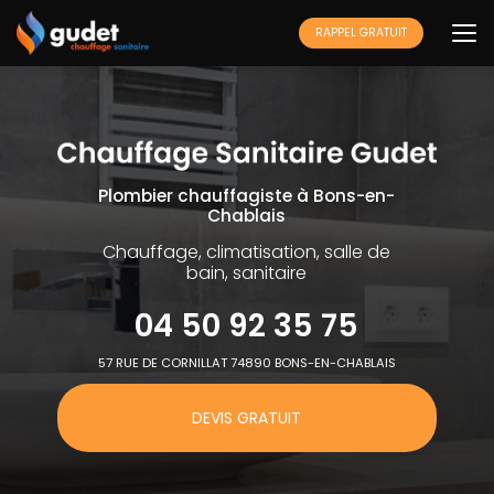
Aller
au
RAPPEL GRATUIT
contenu
principal
Plombier chauffagiste à Bons-en-
Chablais
Chauffage, climatisation, salle de
bain, sanitaire
04 50 92 35 75
57 RUE DE CORNILLAT 74890 BONS-EN-CHABLAIS
DEVIS GRATUIT