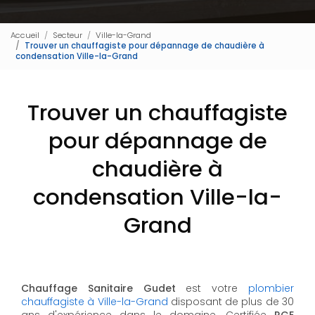
Accueil
Secteur
Ville-la-Grand
Trouver un chauffagiste pour dépannage de chaudière à
condensation Ville-la-Grand
Trouver un chauffagiste
pour dépannage de
chaudière à
condensation Ville-la-
Grand
Chauffage Sanitaire Gudet
est votre
plombier
chauffagiste à Ville-la-Grand
disposant de plus de 30
ans d'expérience dans le domaine. Certifiée
RGE