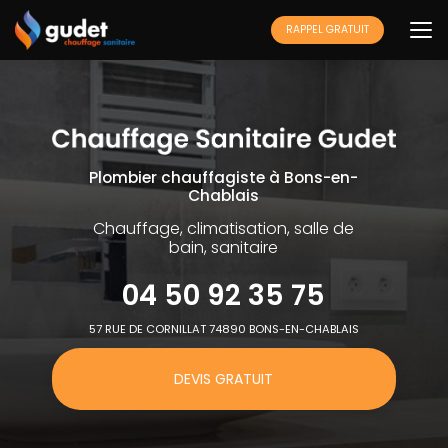
Aller
au
RAPPEL GRATUIT
contenu
principal
Plombier chauffagiste à Bons-en-
Chablais
Chauffage, climatisation, salle de
bain, sanitaire
04 50 92 35 75
57 RUE DE CORNILLAT 74890 BONS-EN-CHABLAIS
DEVIS GRATUIT