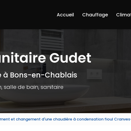
Accueil
Chauffage
Clima
e à Bons-en-Chablais
 salle de bain, sanitaire
ent et changement d'une chaudière à condensation fioul Cranves