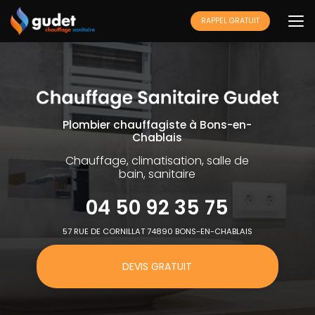
Aller
au
RAPPEL GRATUIT
contenu
principal
Plombier chauffagiste à Bons-en-
Chablais
Chauffage, climatisation, salle de
bain, sanitaire
04 50 92 35 75
57 RUE DE CORNILLAT 74890 BONS-EN-CHABLAIS
DEVIS GRATUIT