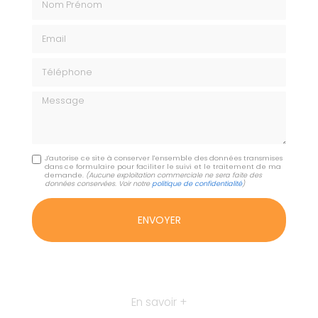
Email
Téléphone
Message
J'autorise ce site à conserver l'ensemble des données transmises
dans ce formulaire pour faciliter le suivi et le traitement de ma
demande.
(Aucune exploitation commerciale ne sera faite des
données conservées. Voir notre
politique de confidentialité
)
En savoir +