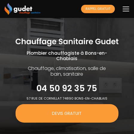
Aller
au
RAPPEL GRATUIT
contenu
principal
Plombier chauffagiste à Bons-en-
Chablais
Chauffage, climatisation, salle de
bain, sanitaire
04 50 92 35 75
57 RUE DE CORNILLAT 74890 BONS-EN-CHABLAIS
DEVIS GRATUIT