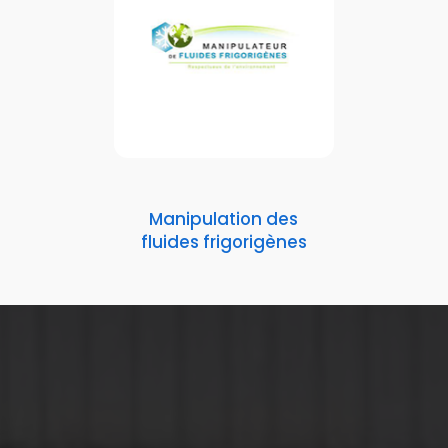
Manipulation des
fluides frigorigènes