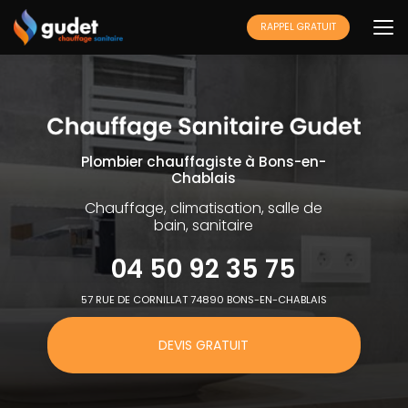
Aller
au
RAPPEL GRATUIT
contenu
principal
Plombier chauffagiste à Bons-en-
Chablais
Chauffage, climatisation, salle de
bain, sanitaire
04 50 92 35 75
57 RUE DE CORNILLAT 74890 BONS-EN-CHABLAIS
DEVIS GRATUIT