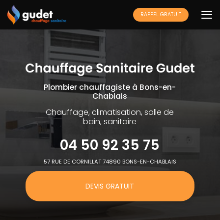
Aller
au
RAPPEL GRATUIT
contenu
principal
Plombier chauffagiste à Bons-en-
Chablais
Chauffage, climatisation, salle de
bain, sanitaire
04 50 92 35 75
57 RUE DE CORNILLAT 74890 BONS-EN-CHABLAIS
DEVIS GRATUIT