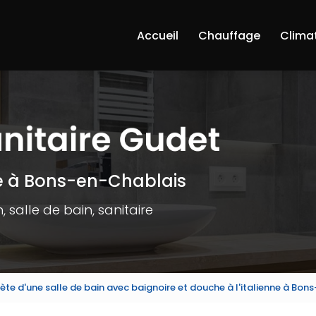
Accueil
Chauffage
Clima
e à Bons-en-Chablais
 salle de bain, sanitaire
te d'une salle de bain avec baignoire et douche à l'italienne à Bo