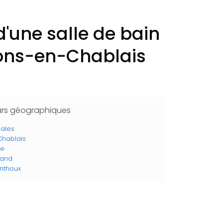
'une salle de bain
 Bons-en-Chablais
urs géographiques
ales
hablais
se
rand
nthoux