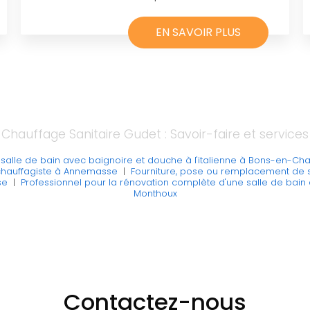
EN SAVOIR PLUS
Chauffage Sanitaire Gudet : Savoir-faire et services
salle de bain avec baignoire et douche à l'italienne à Bons-en-Cha
chauffagiste à Annemasse
|
Fourniture, pose ou remplacement de 
se
|
Professionnel pour la rénovation complète d'une salle de bain 
Monthoux
Contactez-nous