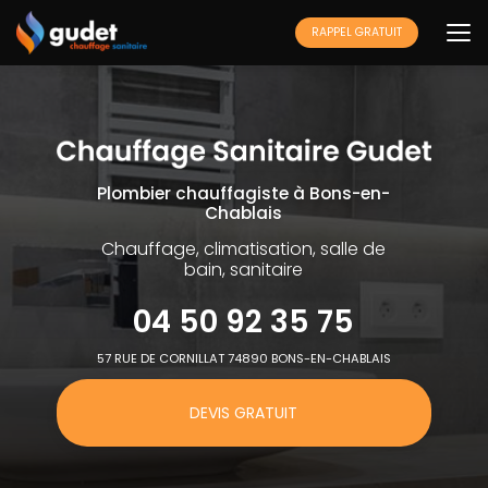
Aller
au
RAPPEL GRATUIT
contenu
principal
Plombier chauffagiste à Bons-en-
Chablais
Chauffage, climatisation, salle de
bain, sanitaire
04 50 92 35 75
57 RUE DE CORNILLAT 74890 BONS-EN-CHABLAIS
DEVIS GRATUIT