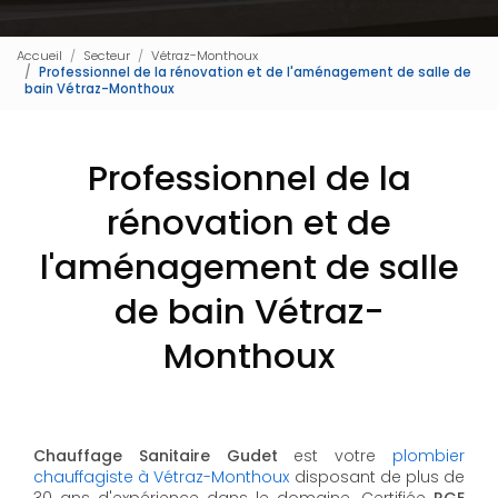
Accueil
Secteur
Vétraz-Monthoux
Professionnel de la rénovation et de l'aménagement de salle de
bain Vétraz-Monthoux
Professionnel de la
rénovation et de
l'aménagement de salle
de bain Vétraz-
Monthoux
Chauffage Sanitaire Gudet
est votre
plombier
chauffagiste à Vétraz-Monthoux
disposant de plus de
30 ans d'expérience dans le domaine. Certifiée
RGE