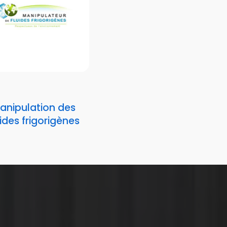
anipulation des
uides frigorigènes