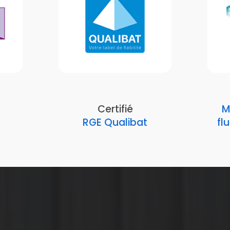
Certifié
M
RGE Qualibat
fl