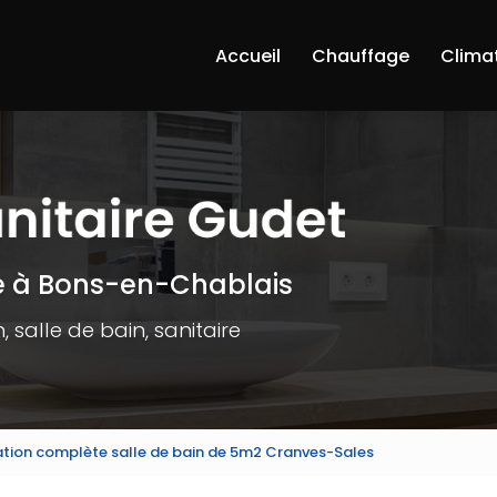
Accueil
Chauffage
Clima
e à Bons-en-Chablais
 salle de bain, sanitaire
vation complète salle de bain de 5m2 Cranves-Sales