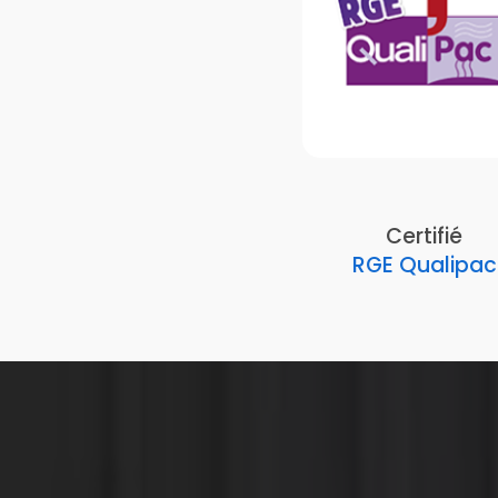
Certifié
RGE Qualipac