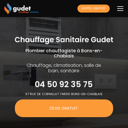
Aller
au
RAPPEL GRATUIT
contenu
principal
Plombier chauffagiste à Bons-en-
Chablais
Chauffage, climatisation, salle de
bain, sanitaire
04 50 92 35 75
57 RUE DE CORNILLAT 74890 BONS-EN-CHABLAIS
DEVIS GRATUIT