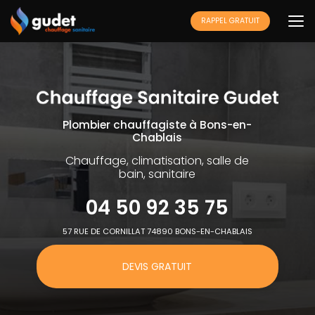
Aller
au
RAPPEL GRATUIT
contenu
principal
Plombier chauffagiste à Bons-en-
Chablais
Chauffage, climatisation, salle de
bain, sanitaire
04 50 92 35 75
57 RUE DE CORNILLAT 74890 BONS-EN-CHABLAIS
DEVIS GRATUIT