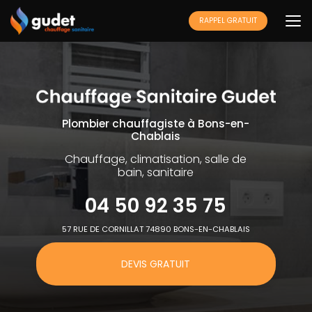
Aller
au
RAPPEL GRATUIT
contenu
principal
Plombier chauffagiste à Bons-en-
Chablais
Chauffage, climatisation, salle de
bain, sanitaire
04 50 92 35 75
57 RUE DE CORNILLAT 74890 BONS-EN-CHABLAIS
DEVIS GRATUIT