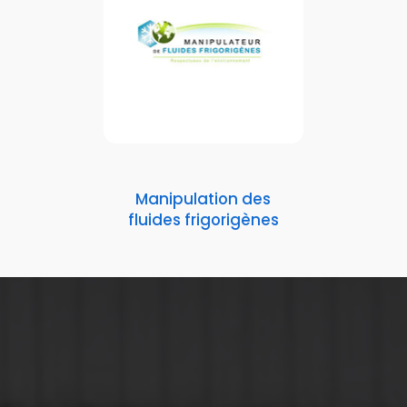
Manipulation des
fluides frigorigènes