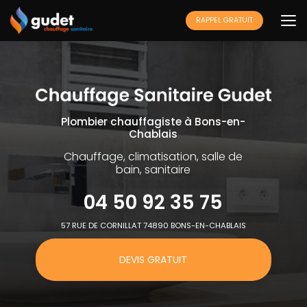
Aller
au
RAPPEL GRATUIT
contenu
principal
Plombier chauffagiste à Bons-en-
Chablais
Chauffage, climatisation, salle de
bain, sanitaire
04 50 92 35 75
57 RUE DE CORNILLAT 74890 BONS-EN-CHABLAIS
DEVIS GRATUIT