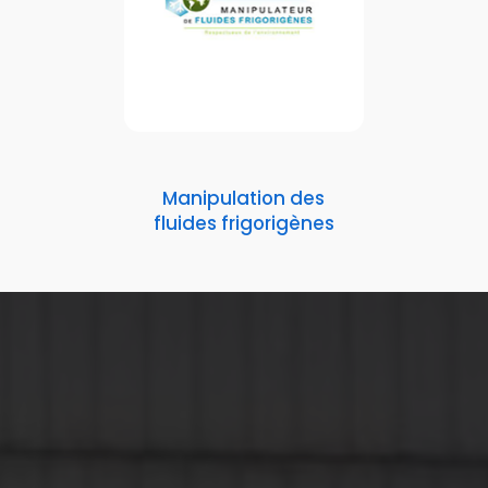
Manipulation des
fluides frigorigènes