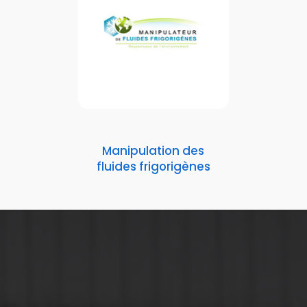
Manipulation des
fluides frigorigènes