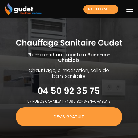
Aller
au
RAPPEL GRATUIT
contenu
principal
Plombier chauffagiste à Bons-en-
Chablais
Chauffage, climatisation, salle de
bain, sanitaire
04 50 92 35 75
57 RUE DE CORNILLAT 74890 BONS-EN-CHABLAIS
DEVIS GRATUIT