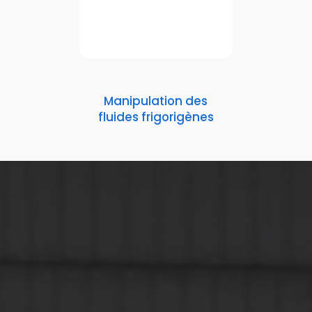
Manipulation des
fluides frigorigènes