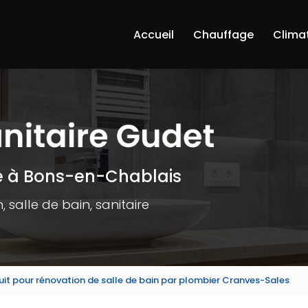
Accueil
Chauffage
Clima
e à Bons-en-Chablais
 salle de bain, sanitaire
uit pour rénovation de salle de bain par plombier Cranves-Sales