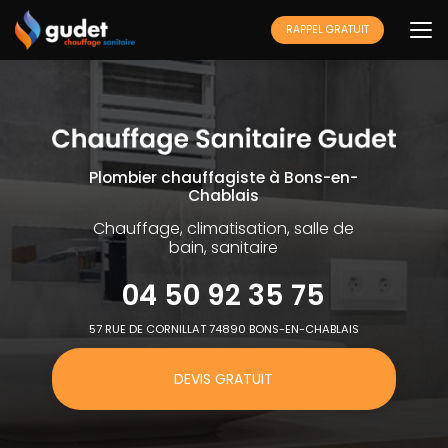
Aller
au
RAPPEL GRATUIT
contenu
principal
Plombier chauffagiste à Bons-en-
Chablais
Chauffage, climatisation, salle de
bain, sanitaire
04 50 92 35 75
57 RUE DE CORNILLAT 74890 BONS-EN-CHABLAIS
DEVIS GRATUIT